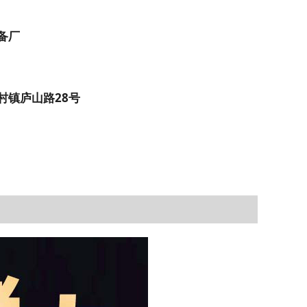
备厂
村镇庐山路28号