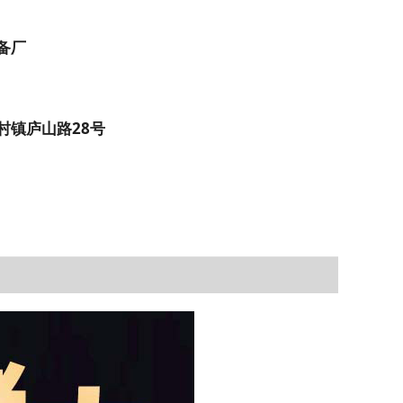
备厂
村镇庐山路28号