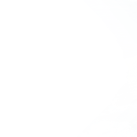
家
峥嵘15载
持续