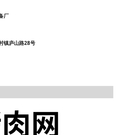
备厂
村镇庐山路28号