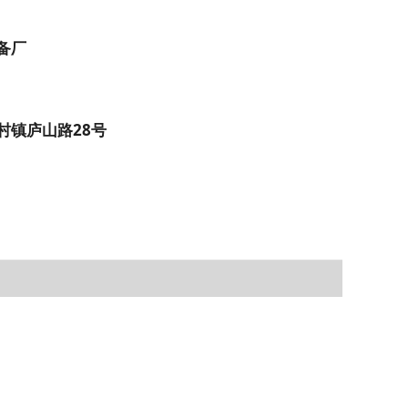
备厂
村镇庐山路28号