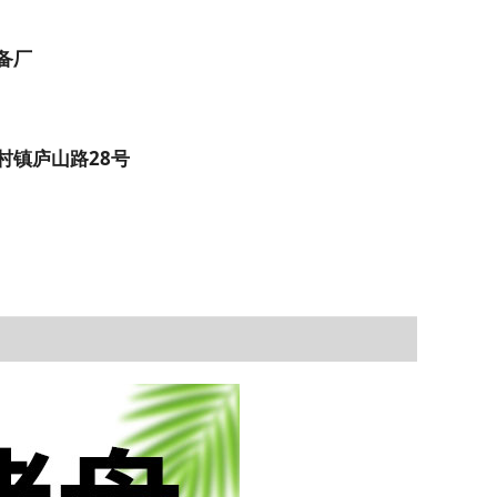
备厂
村镇庐山路28号